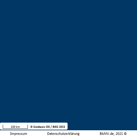
100 km
© Geobasis-DE / BKG 2015
Impressum
Datenschutzerklärung
BMWi.de, 2021 ©