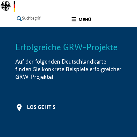
undefined
MENÜ
Erfolgreiche GRW-Projekte
LISTE
Filter
Info
Auf der folgenden Deutschlandkarte
finden Sie konkrete Beispiele erfolgreicher
GRW-Projekte!
LOS GEHT'S