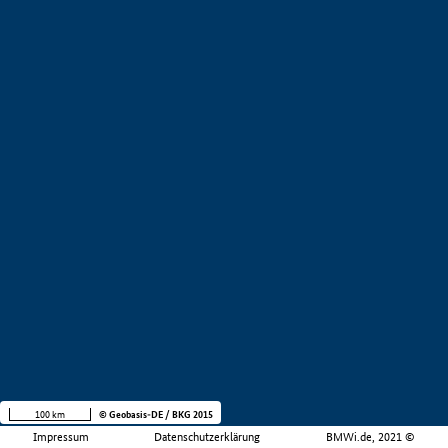
100 km
© Geobasis-DE / BKG 2015
Impressum
Datenschutzerklärung
BMWi.de, 2021 ©