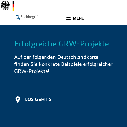
undefined
MENÜ
Erfolgreiche GRW-Projekte
LISTE
Filter
Info
Auf der folgenden Deutschlandkarte
finden Sie konkrete Beispiele erfolgreicher
GRW-Projekte!
LOS GEHT'S