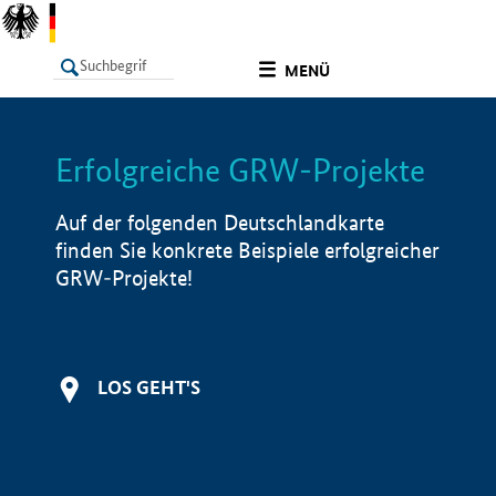
undefined
MENÜ
Erfolgreiche GRW-Projekte
LISTE
Filter
Info
Auf der folgenden Deutschlandkarte
finden Sie konkrete Beispiele erfolgreicher
GRW-Projekte!
LOS GEHT'S