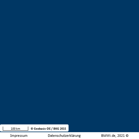
100 km
© Geobasis-DE / BKG 2015
Impressum
Datenschutzerklärung
BMWi.de, 2021 ©