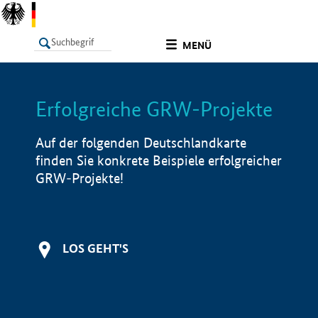
undefined
MENÜ
Erfolgreiche GRW-Projekte
LISTE
Filter
Info
Auf der folgenden Deutschlandkarte
finden Sie konkrete Beispiele erfolgreicher
GRW-Projekte!
LOS GEHT'S