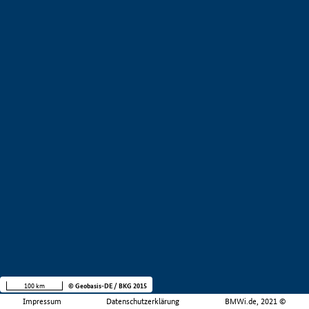
100 km
© Geobasis-DE / BKG 2015
Impressum
Datenschutzerklärung
BMWi.de, 2021 ©