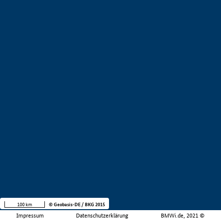
100 km
© Geobasis-DE / BKG 2015
Impressum
Datenschutzerklärung
BMWi.de, 2021 ©