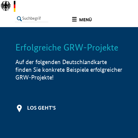
undefined
MENÜ
Erfolgreiche GRW-Projekte
LISTE
Filter
Info
Auf der folgenden Deutschlandkarte
finden Sie konkrete Beispiele erfolgreicher
GRW-Projekte!
LOS GEHT'S