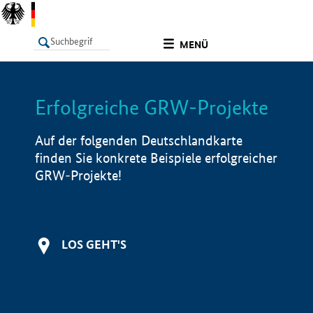
undefined
MENÜ
Erfolgreiche GRW-Projekte
LISTE
Filter
Info
Auf der folgenden Deutschlandkarte
finden Sie konkrete Beispiele erfolgreicher
GRW-Projekte!
LOS GEHT'S