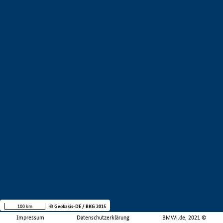
100 km
© Geobasis-DE / BKG 2015
Impressum
Datenschutzerklärung
BMWi.de, 2021 ©