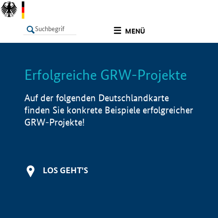
undefined
MENÜ
Erfolgreiche GRW-Projekte
LISTE
Filter
Info
Auf der folgenden Deutschlandkarte
finden Sie konkrete Beispiele erfolgreicher
GRW-Projekte!
LOS GEHT'S