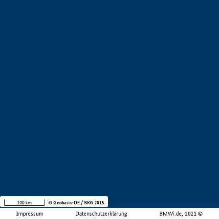
100 km
© Geobasis-DE / BKG 2015
Impressum
Datenschutzerklärung
BMWi.de, 2021 ©