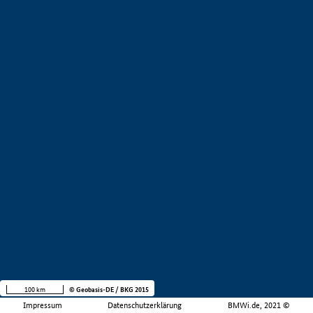
100 km
© Geobasis-DE / BKG 2015
Impressum
Datenschutzerklärung
BMWi.de, 2021 ©