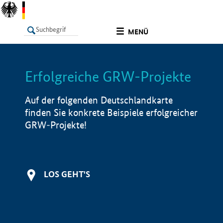
undefined
MENÜ
Erfolgreiche GRW-Projekte
LISTE
Filter
Info
Auf der folgenden Deutschlandkarte
finden Sie konkrete Beispiele erfolgreicher
GRW-Projekte!
LOS GEHT'S