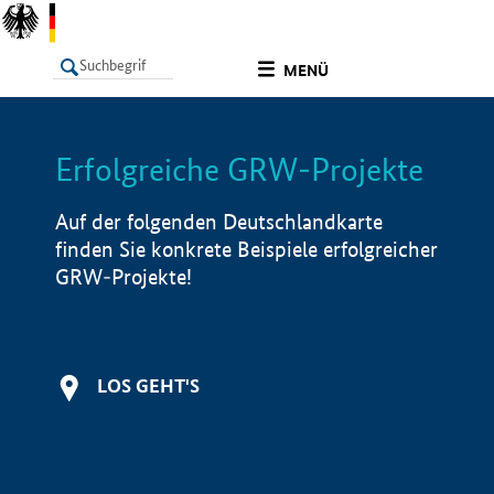
undefined
MENÜ
Erfolgreiche GRW-Projekte
LISTE
Filter
Info
Auf der folgenden Deutschlandkarte
finden Sie konkrete Beispiele erfolgreicher
GRW-Projekte!
LOS GEHT'S