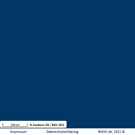
100 km
© Geobasis-DE / BKG 2015
Impressum
Datenschutzerklärung
BMWi.de, 2021 ©