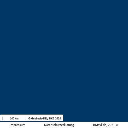
100 km
© Geobasis-DE / BKG 2015
Impressum
Datenschutzerklärung
BMWi.de, 2021 ©