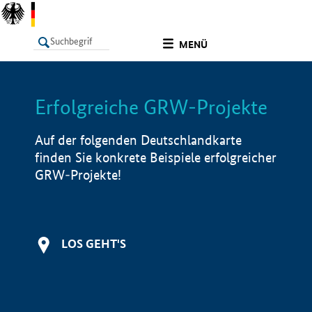
undefined
MENÜ
Erfolgreiche GRW-Projekte
LISTE
Filter
Info
Auf der folgenden Deutschlandkarte
finden Sie konkrete Beispiele erfolgreicher
GRW-Projekte!
LOS GEHT'S