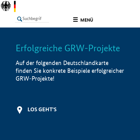
undefined
MENÜ
Erfolgreiche GRW-Projekte
LISTE
Filter
Info
Auf der folgenden Deutschlandkarte
finden Sie konkrete Beispiele erfolgreicher
GRW-Projekte!
LOS GEHT'S