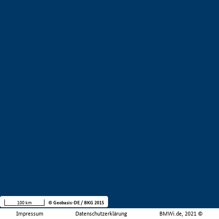
100 km
© Geobasis-DE / BKG 2015
Impressum
Datenschutzerklärung
BMWi.de, 2021 ©