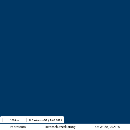
100 km
© Geobasis-DE / BKG 2015
Impressum
Datenschutzerklärung
BMWi.de, 2021 ©