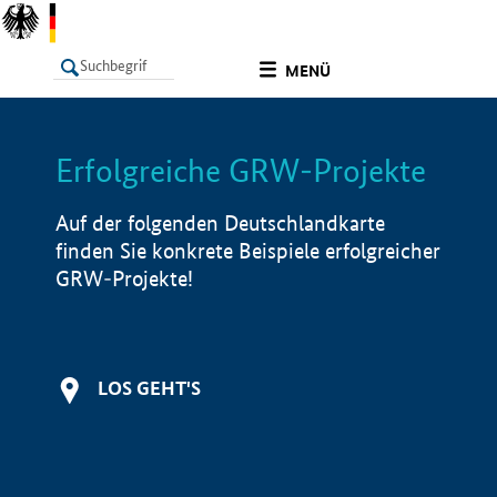
undefined
MENÜ
Erfolgreiche GRW-Projekte
LISTE
Filter
Info
Auf der folgenden Deutschlandkarte
finden Sie konkrete Beispiele erfolgreicher
GRW-Projekte!
LOS GEHT'S