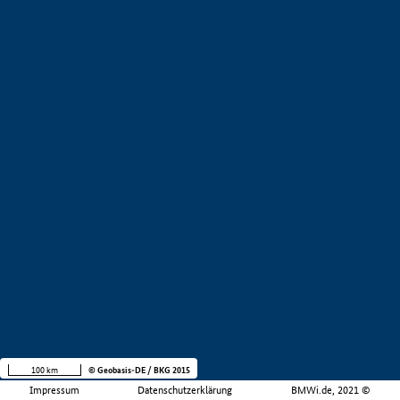
100 km
© Geobasis-DE / BKG 2015
Impressum
Datenschutzerklärung
BMWi.de, 2021 ©