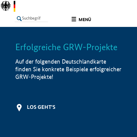
undefined
MENÜ
Erfolgreiche GRW-Projekte
LISTE
Filter
Info
Auf der folgenden Deutschlandkarte
finden Sie konkrete Beispiele erfolgreicher
GRW-Projekte!
LOS GEHT'S