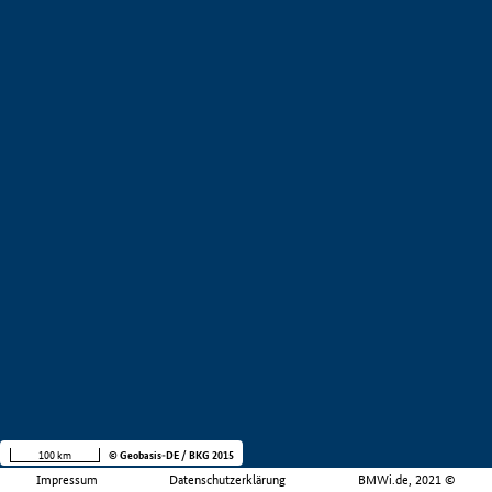
100 km
© Geobasis-DE / BKG 2015
Impressum
Datenschutzerklärung
BMWi.de, 2021 ©