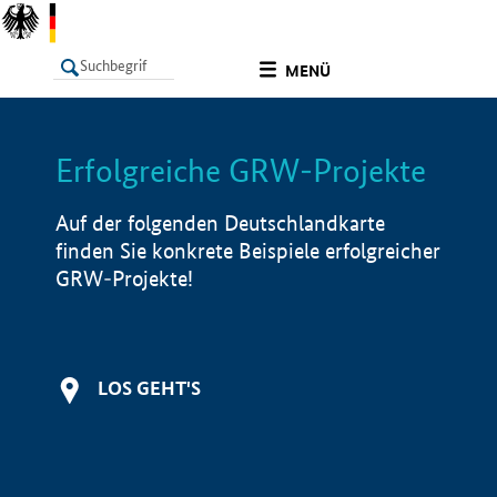
undefined
MENÜ
Erfolgreiche GRW-Projekte
LISTE
Filter
Info
Auf der folgenden Deutschlandkarte
finden Sie konkrete Beispiele erfolgreicher
GRW-Projekte!
LOS GEHT'S