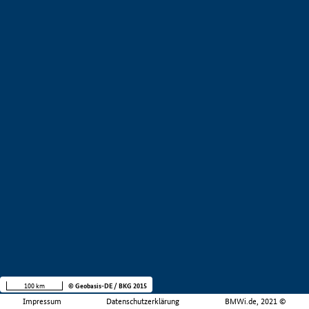
100 km
© Geobasis-DE / BKG 2015
Impressum
Datenschutzerklärung
BMWi.de, 2021 ©