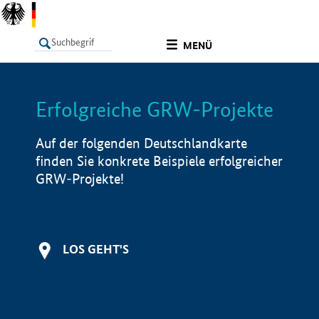
undefined
MENÜ
Erfolgreiche GRW-Projekte
LISTE
Filter
Info
Auf der folgenden Deutschlandkarte
finden Sie konkrete Beispiele erfolgreicher
GRW-Projekte!
LOS GEHT'S