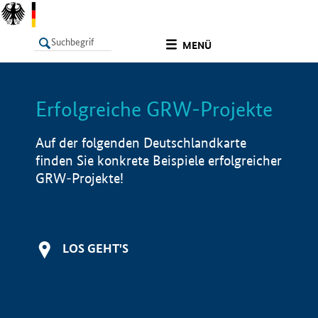
undefined
MENÜ
Erfolgreiche GRW-Projekte
LISTE
Filter
Info
Auf der folgenden Deutschlandkarte
finden Sie konkrete Beispiele erfolgreicher
GRW-Projekte!
LOS GEHT'S