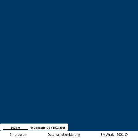
100 km
© Geobasis-DE / BKG 2015
Impressum
Datenschutzerklärung
BMWi.de, 2021 ©