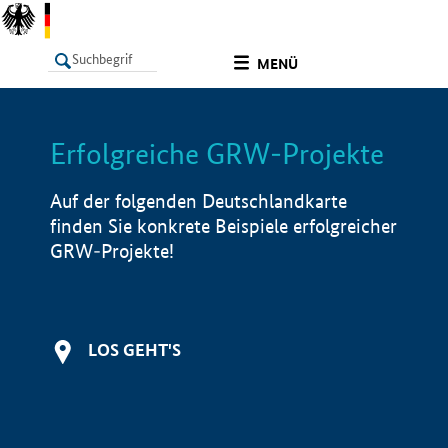
undefined
MENÜ
Erfolgreiche GRW-Projekte
LISTE
Filter
Info
Auf der folgenden Deutschlandkarte
finden Sie konkrete Beispiele erfolgreicher
GRW-Projekte!
LOS GEHT'S