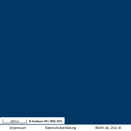
100 km
© Geobasis-DE / BKG 2015
Impressum
Datenschutzerklärung
BMWi.de, 2021 ©