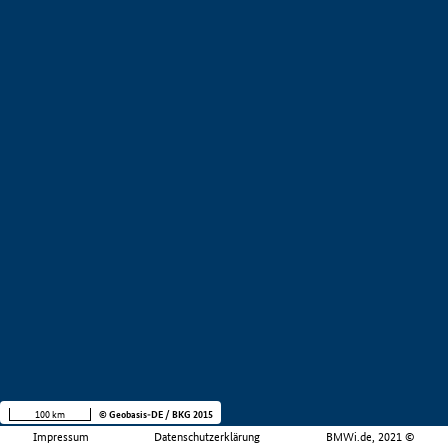
100 km
© Geobasis-DE / BKG 2015
Impressum
Datenschutzerklärung
BMWi.de, 2021 ©