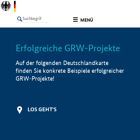
undefined
MENÜ
Erfolgreiche GRW-Projekte
LISTE
Filter
Info
Auf der folgenden Deutschlandkarte
finden Sie konkrete Beispiele erfolgreicher
GRW-Projekte!
LOS GEHT'S