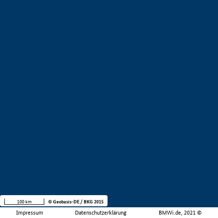
100 km
© Geobasis-DE / BKG 2015
Impressum
Datenschutzerklärung
BMWi.de, 2021 ©