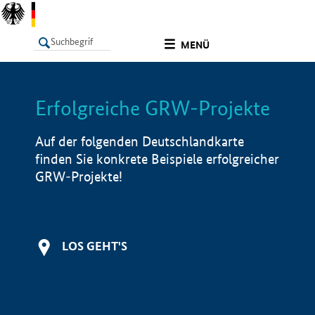
undefined
MENÜ
Erfolgreiche GRW-Projekte
LISTE
Filter
Info
Auf der folgenden Deutschlandkarte
finden Sie konkrete Beispiele erfolgreicher
GRW-Projekte!
LOS GEHT'S