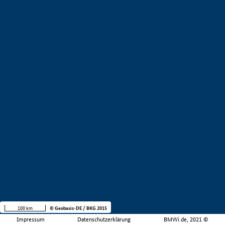
100 km
© Geobasis-DE / BKG 2015
Impressum
Datenschutzerklärung
BMWi.de, 2021 ©