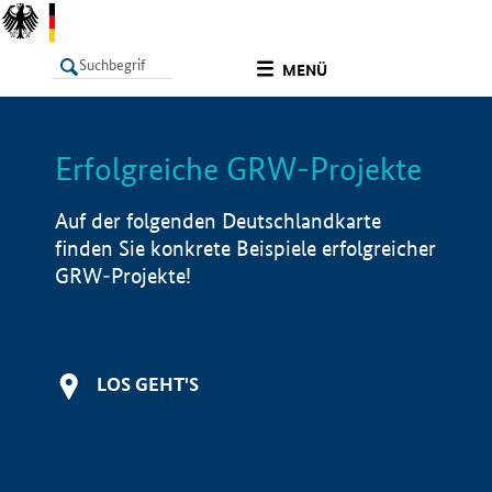
undefined
MENÜ
Erfolgreiche GRW-Projekte
LISTE
Filter
Info
Auf der folgenden Deutschlandkarte
finden Sie konkrete Beispiele erfolgreicher
GRW-Projekte!
LOS GEHT'S