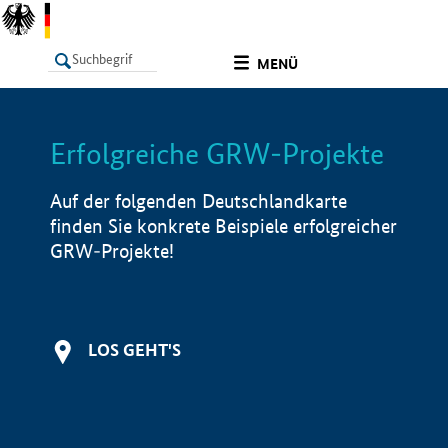
undefined
MENÜ
Erfolgreiche GRW-Projekte
LISTE
Filter
Info
Auf der folgenden Deutschlandkarte
finden Sie konkrete Beispiele erfolgreicher
GRW-Projekte!
LOS GEHT'S