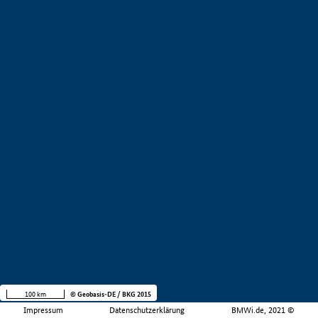
100 km
© Geobasis-DE / BKG 2015
Impressum
Datenschutzerklärung
BMWi.de, 2021 ©