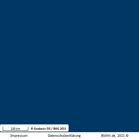
100 km
© Geobasis-DE / BKG 2015
Impressum
Datenschutzerklärung
BMWi.de, 2021 ©