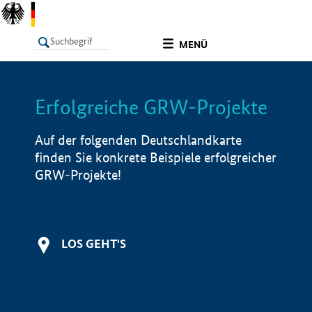
undefined
MENÜ
Erfolgreiche GRW-Projekte
LISTE
Filter
Info
Auf der folgenden Deutschlandkarte
finden Sie konkrete Beispiele erfolgreicher
GRW-Projekte!
LOS GEHT'S