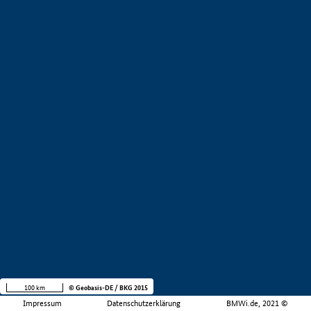
100 km
© Geobasis-DE / BKG 2015
Impressum
Datenschutzerklärung
BMWi.de, 2021 ©