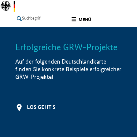
undefined
MENÜ
Erfolgreiche GRW-Projekte
LISTE
Filter
Info
Auf der folgenden Deutschlandkarte
finden Sie konkrete Beispiele erfolgreicher
GRW-Projekte!
LOS GEHT'S