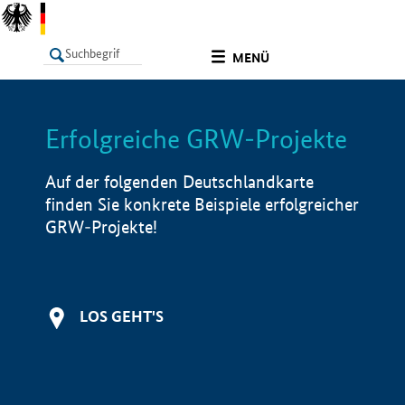
undefined
MENÜ
Erfolgreiche GRW-Projekte
LISTE
Filter
Info
Auf der folgenden Deutschlandkarte
finden Sie konkrete Beispiele erfolgreicher
GRW-Projekte!
LOS GEHT'S