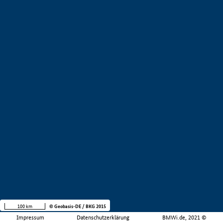
100 km
© Geobasis-DE / BKG 2015
Impressum
Datenschutzerklärung
BMWi.de, 2021 ©