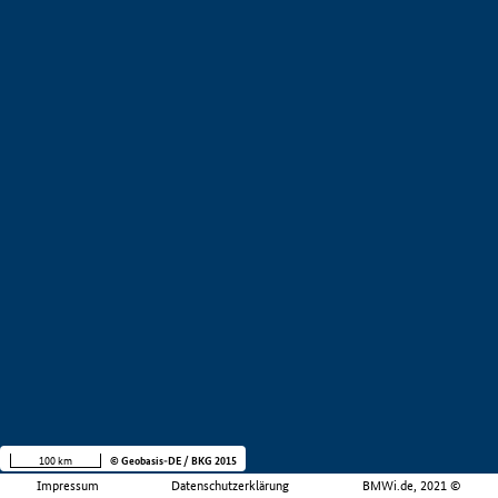
100 km
© Geobasis-DE / BKG 2015
Impressum
Datenschutzerklärung
BMWi.de, 2021 ©