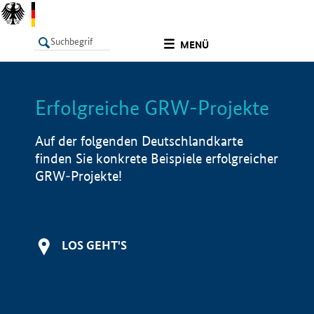
undefined
MENÜ
Erfolgreiche GRW-Projekte
LISTE
Filter
Info
Auf der folgenden Deutschlandkarte
finden Sie konkrete Beispiele erfolgreicher
GRW-Projekte!
LOS GEHT'S