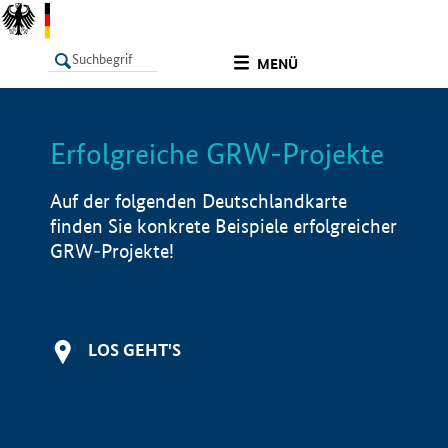
undefined
MENÜ
Erfolgreiche GRW-Projekte
LISTE
Filter
Info
Auf der folgenden Deutschlandkarte
finden Sie konkrete Beispiele erfolgreicher
GRW-Projekte!
LOS GEHT'S