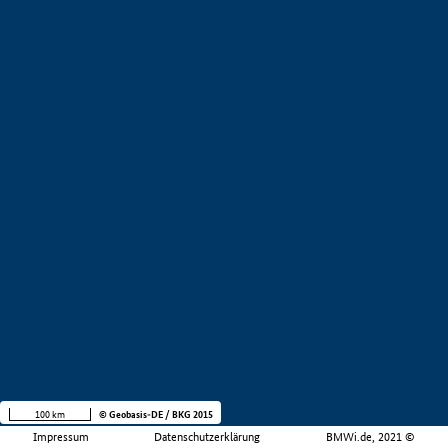
100 km
© Geobasis-DE / BKG 2015
Impressum
Datenschutzerklärung
BMWi.de, 2021 ©