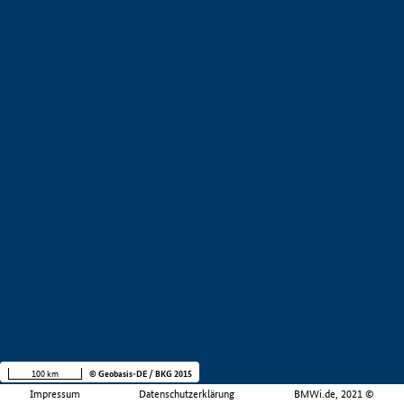
100 km
© Geobasis-DE / BKG 2015
Impressum
Datenschutzerklärung
BMWi.de, 2021 ©