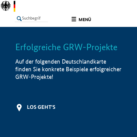
undefined
MENÜ
Erfolgreiche GRW-Projekte
LISTE
Filter
Info
Auf der folgenden Deutschlandkarte
finden Sie konkrete Beispiele erfolgreicher
GRW-Projekte!
LOS GEHT'S