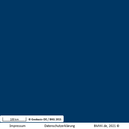
100 km
© Geobasis-DE / BKG 2015
Impressum
Datenschutzerklärung
BMWi.de, 2021 ©