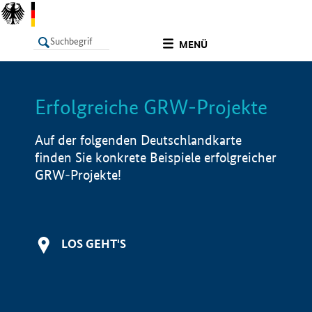
undefined
MENÜ
Erfolgreiche GRW-Projekte
LISTE
Filter
Info
Auf der folgenden Deutschlandkarte
finden Sie konkrete Beispiele erfolgreicher
GRW-Projekte!
LOS GEHT'S