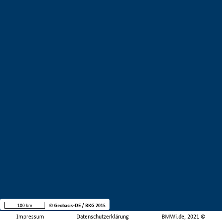
100 km
© Geobasis-DE / BKG 2015
Impressum
Datenschutzerklärung
BMWi.de, 2021 ©