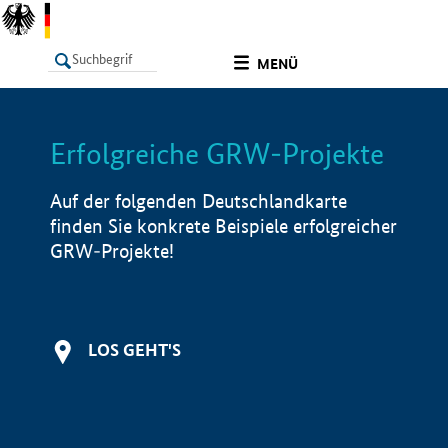
undefined
MENÜ
Erfolgreiche GRW-Projekte
LISTE
Filter
Info
Auf der folgenden Deutschlandkarte
finden Sie konkrete Beispiele erfolgreicher
GRW-Projekte!
LOS GEHT'S