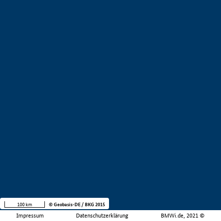
100 km
© Geobasis-DE / BKG 2015
Impressum
Datenschutzerklärung
BMWi.de, 2021 ©