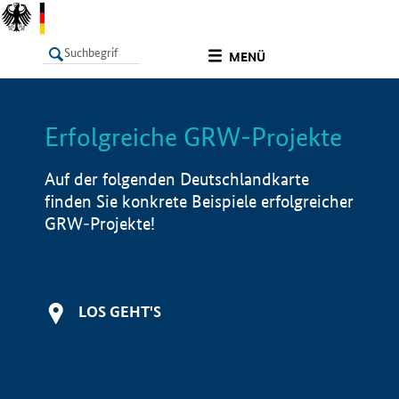
undefined
MENÜ
Erfolgreiche GRW-Projekte
LISTE
Filter
Info
Auf der folgenden Deutschlandkarte
finden Sie konkrete Beispiele erfolgreicher
GRW-Projekte!
LOS GEHT'S