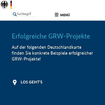
undefined
MENÜ
Erfolgreiche GRW-Projekte
LISTE
Filter
Info
Auf der folgenden Deutschlandkarte
finden Sie konkrete Beispiele erfolgreicher
GRW-Projekte!
LOS GEHT'S