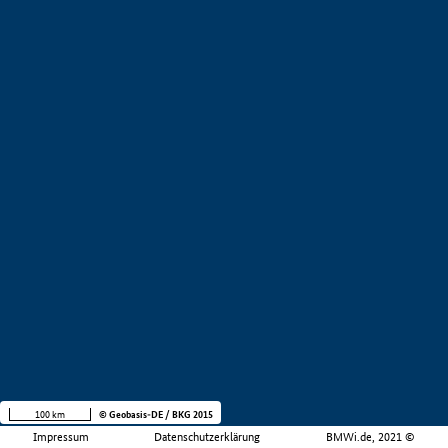
100 km
© Geobasis-DE / BKG 2015
Impressum
Datenschutzerklärung
BMWi.de, 2021 ©