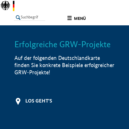
undefined
MENÜ
Erfolgreiche GRW-Projekte
LISTE
Filter
Info
Auf der folgenden Deutschlandkarte
finden Sie konkrete Beispiele erfolgreicher
GRW-Projekte!
LOS GEHT'S