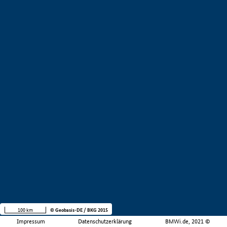
100 km
© Geobasis-DE / BKG 2015
Impressum
Datenschutzerklärung
BMWi.de, 2021 ©