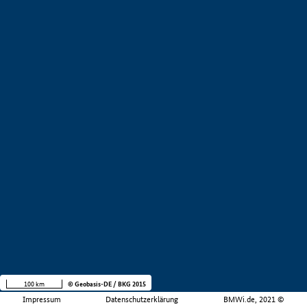
100 km
© Geobasis-DE / BKG 2015
Impressum
Datenschutzerklärung
BMWi.de, 2021 ©