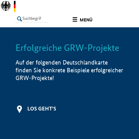
undefined
MENÜ
Erfolgreiche GRW-Projekte
LISTE
Filter
Info
Auf der folgenden Deutschlandkarte
finden Sie konkrete Beispiele erfolgreicher
GRW-Projekte!
LOS GEHT'S