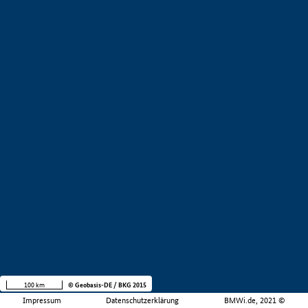
100 km
© Geobasis-DE / BKG 2015
Impressum
Datenschutzerklärung
BMWi.de, 2021 ©