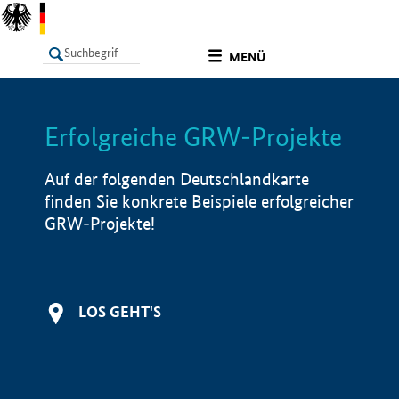
undefined
MENÜ
Erfolgreiche GRW-Projekte
LISTE
Filter
Info
Auf der folgenden Deutschlandkarte
finden Sie konkrete Beispiele erfolgreicher
GRW-Projekte!
LOS GEHT'S