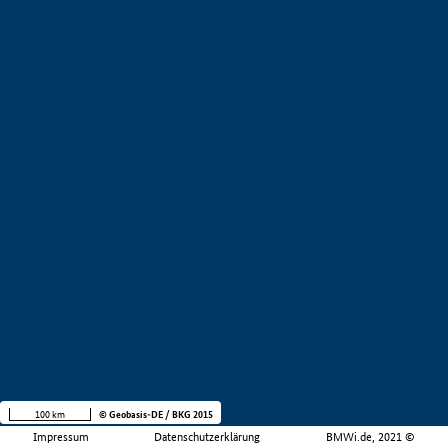
100 km
© Geobasis-DE / BKG 2015
Impressum
Datenschutzerklärung
BMWi.de, 2021 ©