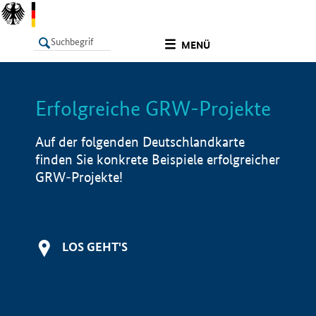
undefined
MENÜ
Erfolgreiche GRW-Projekte
LISTE
Filter
Info
Auf der folgenden Deutschlandkarte
finden Sie konkrete Beispiele erfolgreicher
GRW-Projekte!
LOS GEHT'S