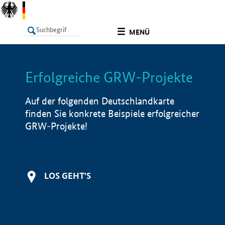
undefined
MENÜ
Erfolgreiche GRW-Projekte
LISTE
Filter
Info
Auf der folgenden Deutschlandkarte
finden Sie konkrete Beispiele erfolgreicher
GRW-Projekte!
LOS GEHT'S