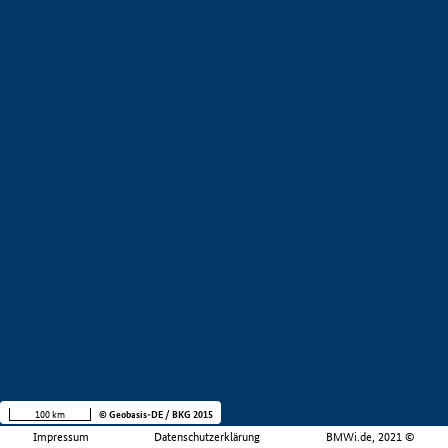
100 km
© Geobasis-DE / BKG 2015
Impressum
Datenschutzerklärung
BMWi.de, 2021 ©