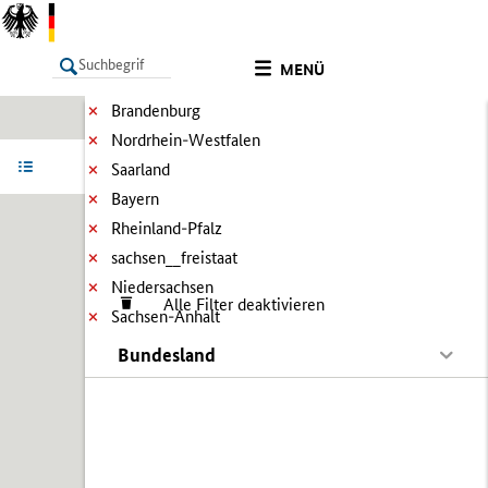
MENÜ
Brandenburg
Nordrhein-Westfalen
LISTE
Ergebnisse filtern
Info
Saarland
Bayern
Rheinland-Pfalz
sachsen__freistaat
Niedersachsen
Alle Filter deaktivieren
Sachsen-Anhalt
Bundesland