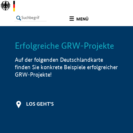
undefined
MENÜ
Erfolgreiche GRW-Projekte
LISTE
Filter
Info
Auf der folgenden Deutschlandkarte
finden Sie konkrete Beispiele erfolgreicher
GRW-Projekte!
LOS GEHT'S