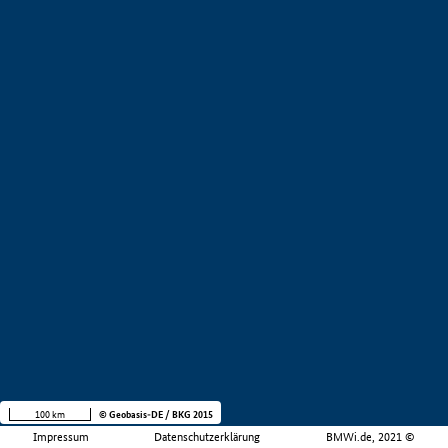
100 km
© Geobasis-DE / BKG 2015
Impressum
Datenschutzerklärung
BMWi.de, 2021 ©