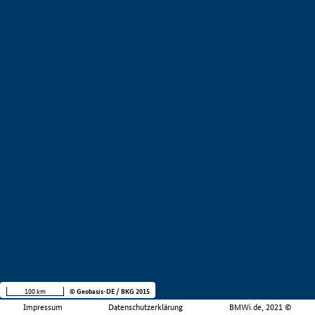
100 km
© Geobasis-DE / BKG 2015
Impressum
Datenschutzerklärung
BMWi.de, 2021 ©