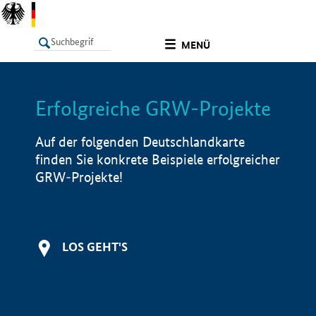
undefined
MENÜ
Erfolgreiche GRW-Projekte
LISTE
Filter
Info
Auf der folgenden Deutschlandkarte
finden Sie konkrete Beispiele erfolgreicher
GRW-Projekte!
LOS GEHT'S