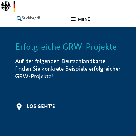
undefined
MENÜ
Erfolgreiche GRW-Projekte
LISTE
Filter
Info
Auf der folgenden Deutschlandkarte
finden Sie konkrete Beispiele erfolgreicher
GRW-Projekte!
LOS GEHT'S