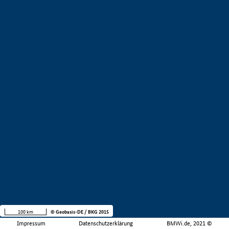
100 km
© Geobasis-DE / BKG 2015
Impressum
Datenschutzerklärung
BMWi.de, 2021 ©