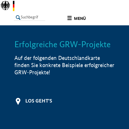
undefined
MENÜ
Erfolgreiche GRW-Projekte
LISTE
Filter
Info
Auf der folgenden Deutschlandkarte
finden Sie konkrete Beispiele erfolgreicher
GRW-Projekte!
LOS GEHT'S