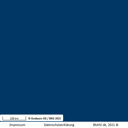
100 km
© Geobasis-DE / BKG 2015
Impressum
Datenschutzerklärung
BMWi.de, 2021 ©