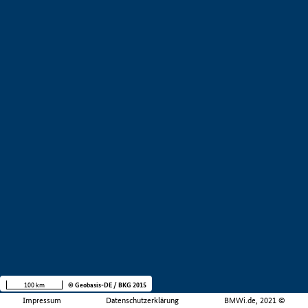
100 km
© Geobasis-DE / BKG 2015
Impressum
Datenschutzerklärung
BMWi.de, 2021 ©