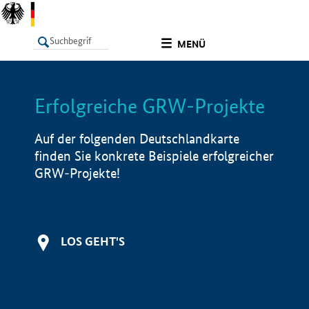
undefined
MENÜ
Erfolgreiche GRW-Projekte
LISTE
Filter
Info
Auf der folgenden Deutschlandkarte
finden Sie konkrete Beispiele erfolgreicher
GRW-Projekte!
LOS GEHT'S