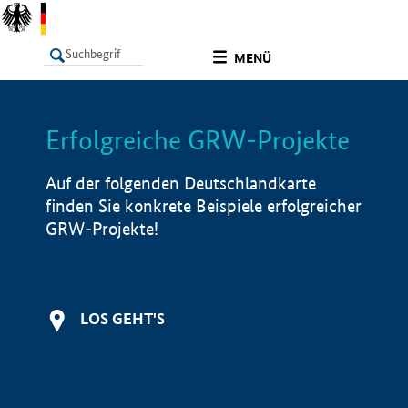
undefined
MENÜ
Erfolgreiche GRW-Projekte
LISTE
Filter
Info
Auf der folgenden Deutschlandkarte
finden Sie konkrete Beispiele erfolgreicher
GRW-Projekte!
LOS GEHT'S