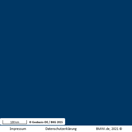
100 km
© Geobasis-DE / BKG 2015
Impressum
Datenschutzerklärung
BMWi.de, 2021 ©