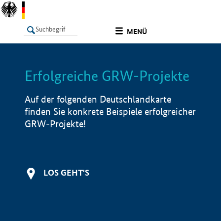
undefined
MENÜ
Erfolgreiche GRW-Projekte
LISTE
Filter
Info
Auf der folgenden Deutschlandkarte
finden Sie konkrete Beispiele erfolgreicher
GRW-Projekte!
LOS GEHT'S