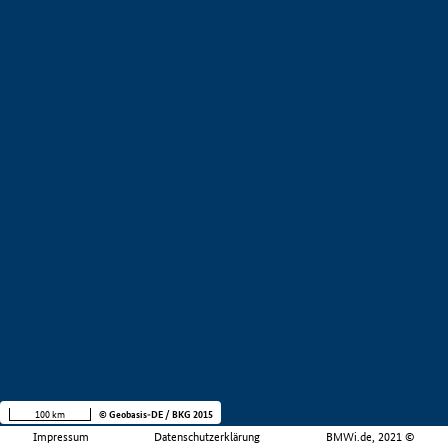
100 km
© Geobasis-DE / BKG 2015
Impressum
Datenschutzerklärung
BMWi.de, 2021 ©