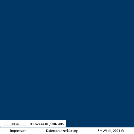
100 km
© Geobasis-DE / BKG 2015
Impressum
Datenschutzerklärung
BMWi.de, 2021 ©