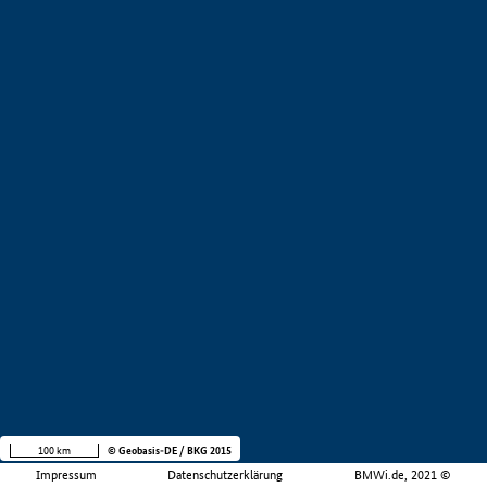
100 km
© Geobasis-DE / BKG 2015
Impressum
Datenschutzerklärung
BMWi.de, 2021 ©