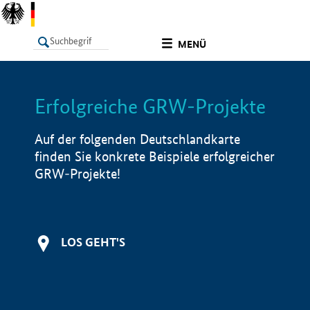
undefined
MENÜ
Erfolgreiche GRW-Projekte
LISTE
Filter
Info
Auf der folgenden Deutschlandkarte
finden Sie konkrete Beispiele erfolgreicher
GRW-Projekte!
LOS GEHT'S