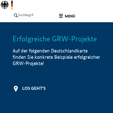
undefined
MENÜ
Erfolgreiche GRW-Projekte
LISTE
Filter
Info
Auf der folgenden Deutschlandkarte
finden Sie konkrete Beispiele erfolgreicher
GRW-Projekte!
LOS GEHT'S