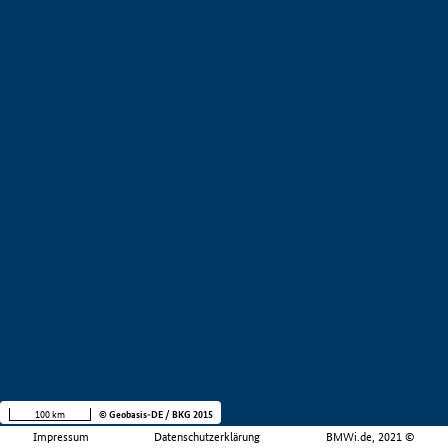
100 km
© Geobasis-DE / BKG 2015
Impressum
Datenschutzerklärung
BMWi.de, 2021 ©