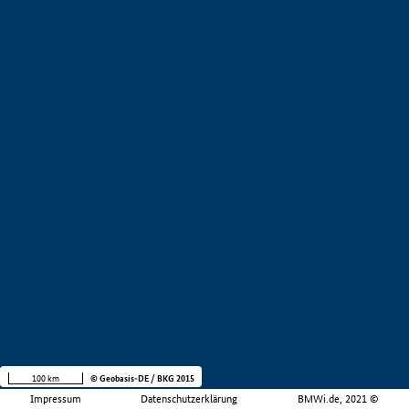
100 km
© Geobasis-DE / BKG 2015
Impressum
Datenschutzerklärung
BMWi.de, 2021 ©