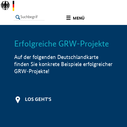
undefined
MENÜ
Erfolgreiche GRW-Projekte
LISTE
Filter
Info
Auf der folgenden Deutschlandkarte
finden Sie konkrete Beispiele erfolgreicher
GRW-Projekte!
LOS GEHT'S