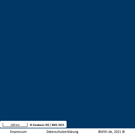
100 km
© Geobasis-DE / BKG 2015
Impressum
Datenschutzerklärung
BMWi.de, 2021 ©