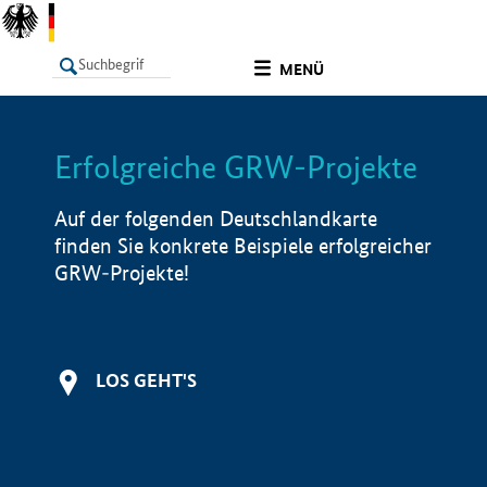
undefined
MENÜ
Erfolgreiche GRW-Projekte
LISTE
Filter
Info
Auf der folgenden Deutschlandkarte
finden Sie konkrete Beispiele erfolgreicher
GRW-Projekte!
LOS GEHT'S