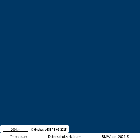
100 km
© Geobasis-DE / BKG 2015
Impressum
Datenschutzerklärung
BMWi.de, 2021 ©